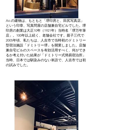
Ao.の建物は、もともと「堺印房と、田尻写真店」
という印章、写真問屋の店舗兼自宅ビルでした。堺
印房の創業は大正10年（1921年）当時名「堺万年筆
店」。100年以上続く、老舗会社です。親子三代で
2005年頃、私たちは、人吉市で当時初のドミトリー
型宿泊施設「ドミトリー堺」を開業しました。店舗
兼自宅ビルのスペースを有効活用すべく、何ができ
るか考え付いた結果が「ドミトリー式簡易宿泊所」
当時、日本では馴染みのない単語で、人吉市では初
の試みでした。