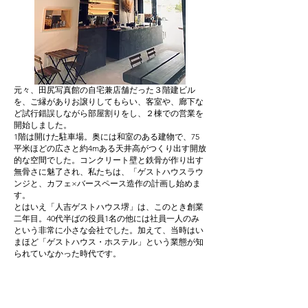
元々、田尻写真館の自宅兼店舗だった３階建ビル
を、ご縁がありお譲りしてもらい、客室や、廊下な
ど試行錯誤しながら部屋割りをし、２棟での営業を
開始しました。
1階は開けた駐車場。奥には和室のある建物で、75
平米ほどの広さと約4mある天井高がつくり出す開放
的な空間でした。コンクリート壁と鉄骨が作り出す
無骨さに魅了され、私たちは、「ゲストハウスラウ
ンジと、カフェ×バースペース造作の計画し始めま
す。
とはいえ「人吉ゲストハウス堺」は、このとき創業
二年目。40代半ばの役員1名の他には社員一人のみ
という非常に小さな会社でした。加えて、当時はい
まほど「ゲストハウス・ホステル」という業態が知
られていなかった時代です。