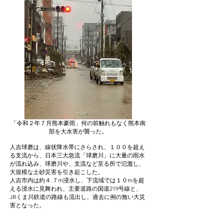
「令和２年７月熊本豪雨」何の前触れもなく熊本南
部を大水害が襲った。
人吉球磨は、線状降水帯にさらされ、１００を超え
る支流から、日本三大急流「球磨川」に大量の雨水
が流れ込み、球磨川や、支流など至る所で氾濫し、
大規模な土砂災害を引き起こした。
人吉市内は約４.７m浸水し、下流域では１０mを超
える浸水に見舞われ、主要道路の国道219号線と、
JRくま川鉄道の路線も流出し、過去に例の無い大災
害となった。